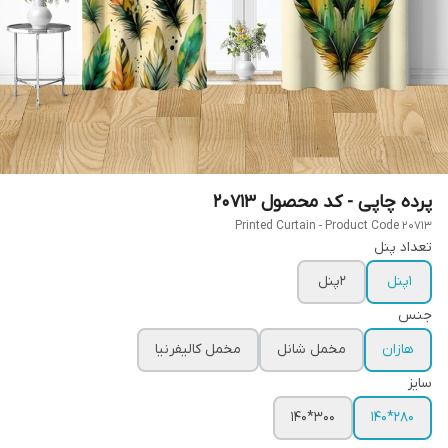
پرده چاپی - کد محصول 20713
Printed Curtain - Product Code 20713
تعداد پنل
1پنل
2پنل
جنس
هازان
مخمل شانل
مخمل کالیفرنیا
سایز
300*140
280*140