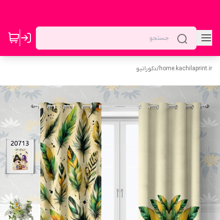
home.kachilaprint.ir
/
دکوراتیو