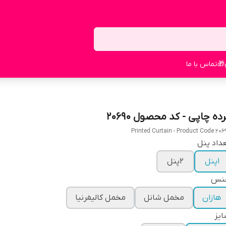
🎁
تماس با ما
ده چاپی - کد محصول 20690
Printed Curtain - Product Code 206
داد پنل
1پنل
2پنل
نس
هازان
مخمل شانل
مخمل کالیفرنیا
یز