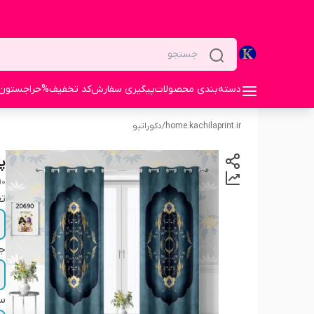
دسته‌بندی محصولات
پیگیری سفارش
کد تخفیف%
حراجستون
home.kachilaprint.ir
/
دکوراتیو
پر
90
تع
ج
سا