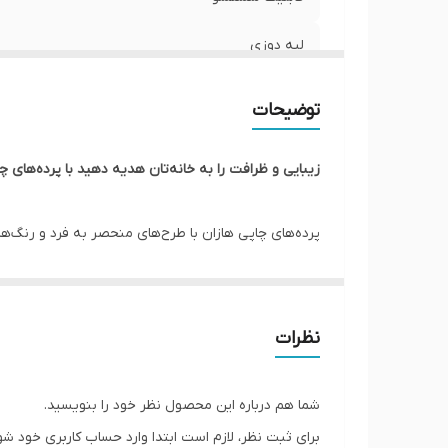
لبه دوزی
امکان چاپ عکس شخصی
توضیحات
ارسال به سراسر کشور
زیبایی و ظرافت را به خانه‌تان هدیه دهید با پرده‌های چا
ضمانت
پرده‌های چاپی هازان با طرح‌های منحصر به فرد و رنگ‌ه
عرض پنل بعد از چین
علاوه بر زیبایی، از نور خورشید نیز به طور کامل جلوگیر
پانچ
گسترده‌ای از طرح‌ها و رنگ‌های پرده‌های چاپی هازان را ب
از کیفیت بالا و ماندگاری برخوردار است. نوردهی، یکی د
ارسال از
نظرات
برده شده کیفیت مطلوبی دارد. لذا از آنجایی که ما از 
شما هم درباره این محصول نظر خود را بنویسید.
*** در ضمن شما می توانید عکس شخصی یا دلخواه خود
برای ثبت نظر، لازم است ابتدا وارد حساب کاربری خود شو