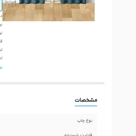
دس
بر
ن
ق
لب
ا
ار
ن
ض
عر
پا
مشخصات
ار
نوع چاپ
قابلیت شستشو