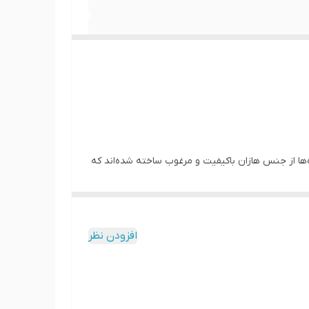
ه‌ها از جنس هازان باکیفیت و مرغوب ساخته شده‌اند که
نگ پریدگی مقاوم هستند. ما در کاچیلا پرینت تنوع
ین پرده چاپی به خاطر چاپ سابلیمیشن و درجه حرارت بالا،
داب و ملون نشان می دهد. دوخت و نوع پانچ به کار
افزودن نظر