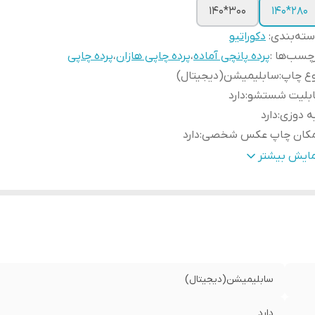
300*140
280*140
ته‌بندی
:
دکوراتیو
چسب‌ها :
پرده پانچی آماده
،
پرده چاپی هازان
،
پرده چاپی
وع چاپ
:
سابلیمیشن(دیجیتال)
ابلیت شستشو
:
دارد
ه دوزی
:
دارد
مکان چاپ عکس شخصی
:
دارد
سال به سراسر کشور
:
دارد
مایش بیشتر
مانت
:
دارد
ض پنل بعد از چین
:
100 سانتی متر
نچ
:
دارد
سال از
:
اهواز
سابلیمیشن(دیجیتال)
دارد