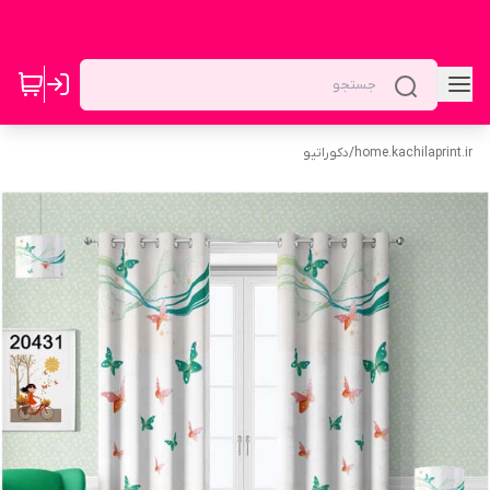
home.kachilaprint.ir
/
دکوراتیو