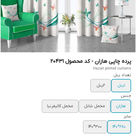
پرده چاپی هازان - کد محصول 20431
Hazan printed curtains
تعداد پنل
1پنل
2پنل
جنس
هازان
مخمل شانل
مخمل کالیفرنیا
سایز
300*140
280*140