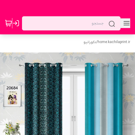
home.kachilaprint.ir
/
دکوراتیو