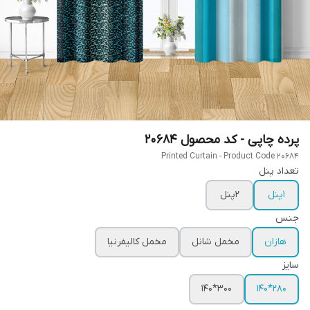
پرده چاپی - کد محصول 20684
Printed Curtain - Product Code 20684
تعداد پنل
1پنل
2پنل
جنس
هازان
مخمل شانل
مخمل کالیفرنیا
سایز
300*140
280*140