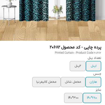
پرده چاپی - کد محصول 20682
Printed Curtain - Product Code 20682
تعداد پنل
1پنل
2پنل
جنس
هازان
مخمل شانل
مخمل کالیفرنیا
سایز
300*140
280*140