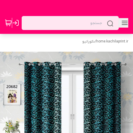
home.kachilaprint.ir
/
دکوراتیو