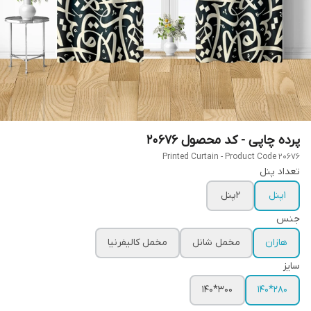
پرده چاپی - کد محصول 20676
Printed Curtain - Product Code 20676
تعداد پنل
1پنل
2پنل
جنس
هازان
مخمل شانل
مخمل کالیفرنیا
سایز
300*140
280*140