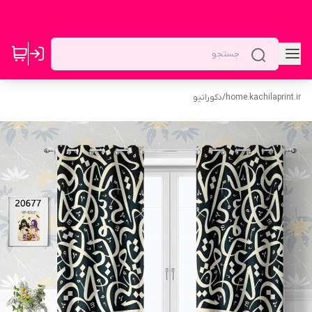
home.kachilaprint.ir
/
دکوراتیو