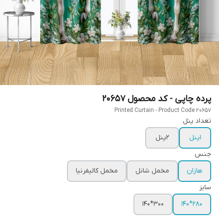
پرده چاپی - کد محصول 20657
Printed Curtain - Product Code 20657
تعداد پنل
1پنل
2پنل
جنس
هازان
مخمل شانل
مخمل کالیفرنیا
سایز
300*140
280*140