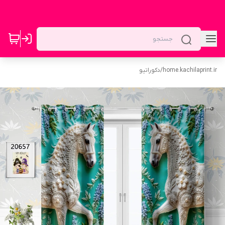
home.kachilaprint.ir
/
دکوراتیو