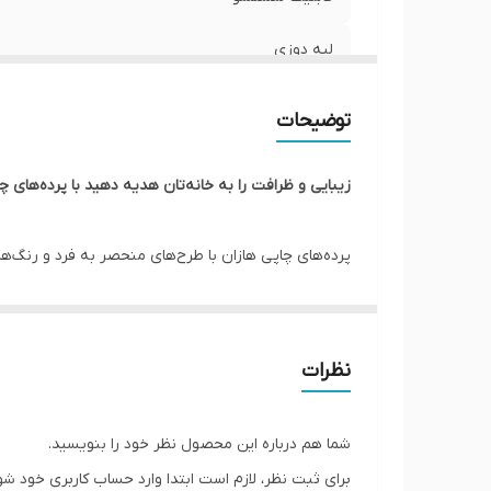
لبه دوزی
امکان چاپ عکس شخصی
توضیحات
ارسال به سراسر کشور
زیبایی و ظرافت را به خانه‌تان هدیه دهید با پرده‌های چا
ضمانت
پرده‌های چاپی هازان با طرح‌های منحصر به فرد و رنگ‌ه
عرض پنل بعد از چین
علاوه بر زیبایی، از نور خورشید نیز به طور کامل جلوگیر
پانچ
گسترده‌ای از طرح‌ها و رنگ‌های پرده‌های چاپی هازان را ب
از کیفیت بالا و ماندگاری برخوردار است. نوردهی، یکی د
ارسال از
نظرات
برده شده کیفیت مطلوبی دارد. لذا از آنجایی که ما از 
شما هم درباره این محصول نظر خود را بنویسید.
*** در ضمن شما می توانید عکس شخصی یا دلخواه خود
برای ثبت نظر، لازم است ابتدا وارد حساب کاربری خود شو