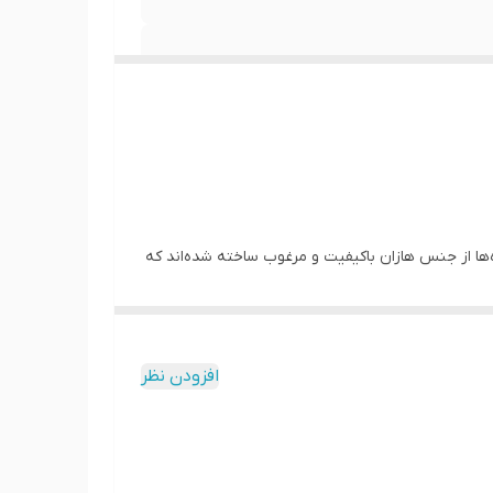
ه‌ها از جنس هازان باکیفیت و مرغوب ساخته شده‌اند که
نگ پریدگی مقاوم هستند. ما در کاچیلا پرینت تنوع
ین پرده چاپی به خاطر چاپ سابلیمیشن و درجه حرارت بالا،
داب و ملون نشان می دهد. دوخت و نوع پانچ به کار
افزودن نظر