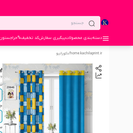
دسته‌بندی محصولات
پیگیری سفارش
کد تخفیف%
حراجستون
home.kachilaprint.ir
/
دکوراتیو
پر
46
تع
ج
سا