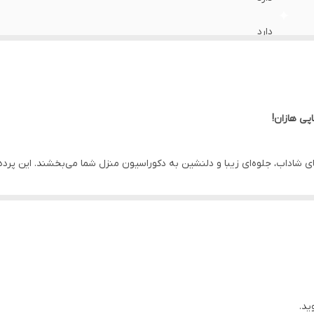
دارد
دارد
دارد
پی هازان!
دارد
ای شاداب، جلوه‌ای زیبا و دلنشین به دکوراسیون منزل شما می‌بخشند. این پرد
100 سانتی متر
ی می‌کنند. پرده‌های چاپی هازان به راحتی شسته می‌شوند و در برابر چروک و ر
دارد
رای شما ارائه می‌دهیم تا بتوانید به راحتی پرده مورد نظرتان را انتخاب کنید. ا
یگر از قابلیت های خوب این پارچه است که همواره محیط کار یا منزل شما را شا
اهواز
کیفیت محصول خود مطمئن هستیم، آن را برای شما گارانتی می کنیم.
 را هم سفارش دهید. ***
ید.