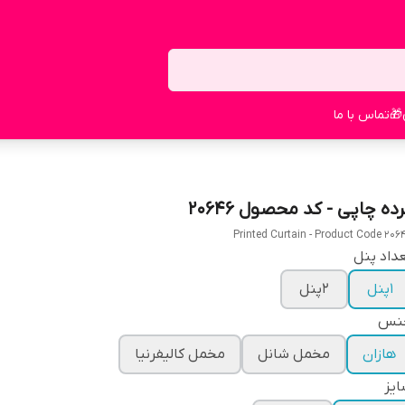
🎁
تماس با ما
ده چاپی - کد محصول 20646
Printed Curtain - Product Code 206
داد پنل
1پنل
2پنل
نس
هازان
مخمل شانل
مخمل کالیفرنیا
یز