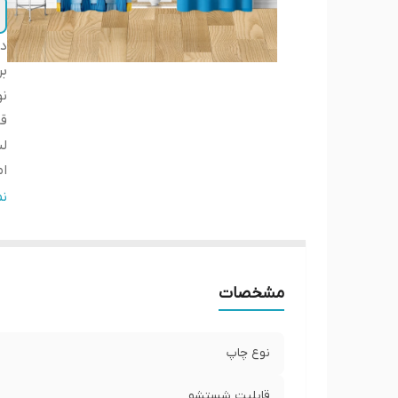
دس
بر
ن
ق
لب
ا
ار
ن
ض
عر
پا
مشخصات
ار
نوع چاپ
قابلیت شستشو