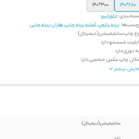
300*140
280*140
ته‌بندی
:
دکوراتیو
چسب‌ها :
پرده پانچی آماده
،
پرده چاپی هازان
،
پرده چاپی
وع چاپ
:
سابلیمیشن(دیجیتال)
ابلیت شستشو
:
دارد
ه دوزی
:
دارد
مکان چاپ عکس شخصی
:
دارد
سال به سراسر کشور
:
دارد
مایش بیشتر
مانت
:
دارد
ض پنل بعد از چین
:
100 سانتی متر
نچ
:
دارد
سال از
:
اهواز
سابلیمیشن(دیجیتال)
دارد