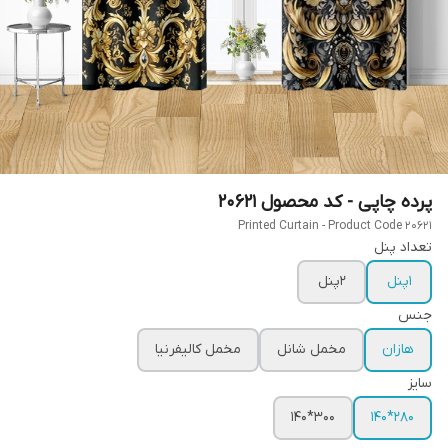
پرده چاپی - کد محصول 20621
Printed Curtain - Product Code 20621
تعداد پنل
1پنل
2پنل
جنس
هازان
مخمل شانل
مخمل کالیفرنیا
سایز
300*140
280*140