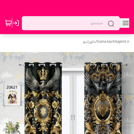
home.kachilaprint.ir
/
دکوراتیو