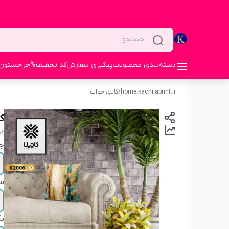
دسته‌بندی محصولات
پیگیری سفارش
کد تخفیف%
حراجستون
home.kachilaprint.ir
/
کالای خواب
ک
06
ج
سا
نک