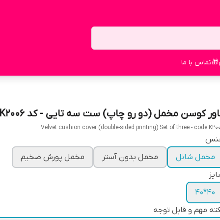
🎁
تماس با ما
اور کوسن مخمل (دو رو چاپ) ست سه تایی - کد K2006
Velvet cushion cover (double-sided printing) Set of three - code K20
نس
مخمل شانل
مخمل بدون آستر
مخمل پورش ضخیم
یز
40*40
ته مهم و قابل توجه