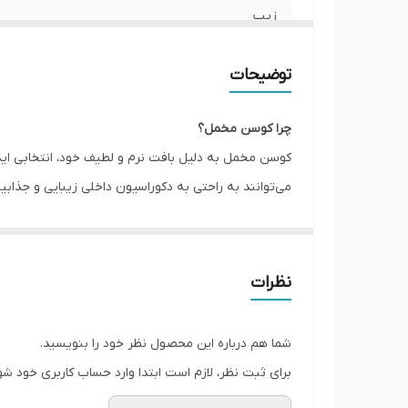
زیپ
امکان چاپ طرح دلخواه
توضیحات
ارسال به سراسر کشور
چرا کوسن مخمل؟
ضمانت
کوسن مخمل به دلیل بافت نرم و لطیف خود، انتخابی اید
می‌توانند به راحتی به دکوراسیون داخلی زیبایی و جذ
قابلیت شستشو
می‌توانند به عنوان یک عنصر تزئینی یا برای راحتی بیش
ارسال از
کوسن مخمل با چه دکوراسیونی سازگاری دارد؟
کوسن مخملی به خوبی با دکوراسیون‌های کلاسیک و مدرن
نظرات
دوستانه‌ای ایجاد کند. در دکوراسیون مدرن نیز، کوسن‌
صنعتی و حتی اسکاندیناوی نیز می‌توانند به عنوان نقط
شما هم درباره این محصول نظر خود را بنویسید.
برای ثبت نظر، لازم است ابتدا وارد حساب کاربری خود شو
کوسن مخمل با چه رنگ ها و الگوهایی مناسب است؟