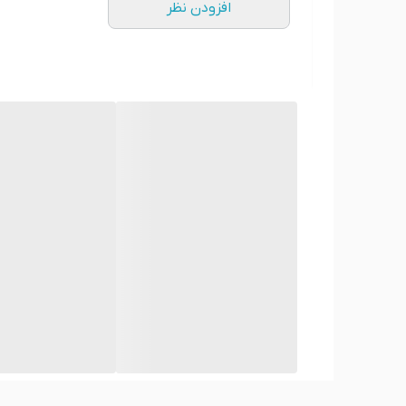
افزودن نظر
کوسن مخملی با رنگ‌ها و الگوهای متنوعی می‌تواند ترک
لوکسی به فضا می‌بخشند. برای ایجاد کنتراست، می‌توان ا
انتزاعی می‌توانند جذابیت بیشتری به دکوراسیون ببخشند. 
می تونم طرح دلخواه خودم رو چاپ کنم و ترکیبی از کوس
بله،
انتخاب کوسن با طرح دلخواه می‌تواند به دکوراسیو
سلیقه شما هماهنگ شوند. اگر به دنبال تنوع هستید، می‌ت
موجود در بقیه دکوراسیون می‌تواند به انتخاب بهتر کمک
آیا طرح کوسن، مناسب هر شغلی دارید؟
بله، شما شغلتان رو بفرمائید ما طرح رو خدمتتان ارسال 