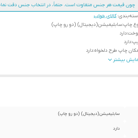
چون قیمت هر جنس متفاوت است. حتماً، در انتخاب جنس دقت نمای
ته‌بندی
:
کالای خواب
وع چاپ
:
سابلیمیشن(دیجیتال) (دو رو چاپ)
وخت
:
دارد
یپ
:
دارد
کان چاپ طرح دلخواه
:
دارد
سال به سراسر کشور
:
دارد
مایش بیشتر
مانت
:
دارد
ابلیت شستشو
:
دارد
سال از
:
اهواز
سابلیمیشن(دیجیتال) (دو رو چاپ)
دارد