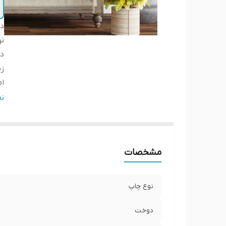
دس
ن
د
ز
ام
ار
ن
ض
ق
ار
مشخصات
نوع چاپ
دوخت