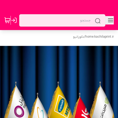
home.kachilaprint.ir
/
دکوراتیو