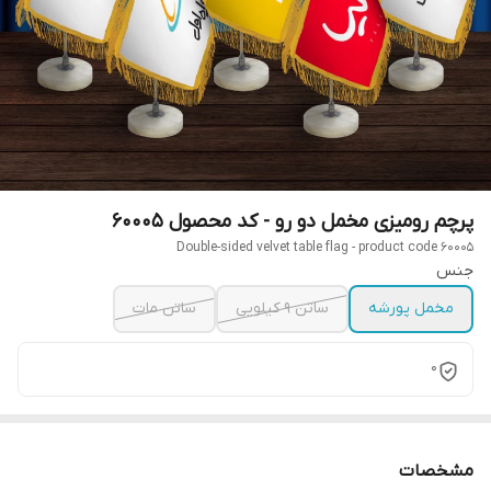
پرچم رومیزی مخمل دو رو - کد محصول 60005
Double-sided velvet table flag - product code 60005
جنس
مخمل پورشه
ساتن 9 کیلویی
ساتن مات
0
مشخصات