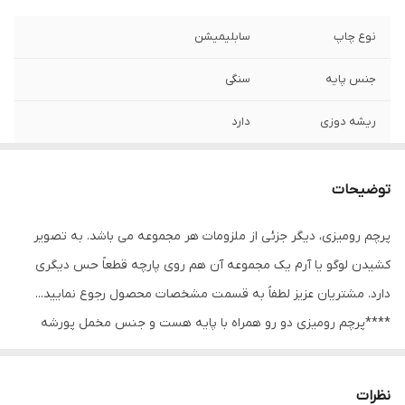
نوع چاپ
سابلیمیشن
جنس پایه
سنگی
ریشه دوزی
دارد
سایز
31*21
توضیحات
ارسال از
اهواز
پرچم رومیزی، دیگر جزئی از ملزومات هر مجموعه می باشد. به تصویر
قابلیت شستشو
دارد
کشیدن لوگو یا آرم یک مجموعه آن هم روی پارچه قطعاً حس دیگری
ارسال به سراسر
دارد
دارد. مشتریان عزیز لطفاََ به قسمت مشخصات محصول رجوع نمایید...
کشور
****پرچم رومیزی دو رو همراه با پایه هست و جنس مخمل پورشه
است و ساتن 9 کیلویی آمریکایی و ساتن مات نیز موجود هست.
نظرات