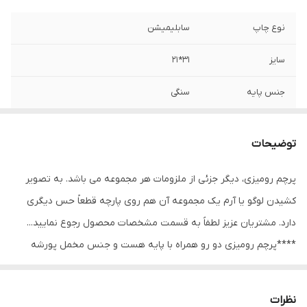
نوع چاپ
سابلیمیشن
سایز
31*21
جنس پایه
سنگی
ریشه دوزی
دارد
توضیحات
ارسال از
اهواز
پرچم رومیزی، دیگر جزئی از ملزومات هر مجموعه می باشد. به تصویر
قابلیت شستشو
دارد
کشیدن لوگو یا آرم یک مجموعه آن هم روی پارچه قطعاً حس دیگری
ارسال به سراسر
دارد
دارد. مشتریان عزیز لطفاََ به قسمت مشخصات محصول رجوع نمایید...
کشور
****پرچم رومیزی دو رو همراه با پایه هست و جنس مخمل پورشه
است و ساتن 9 کیلویی آمریکایی و ساتن مات نیز موجود هست.
نظرات