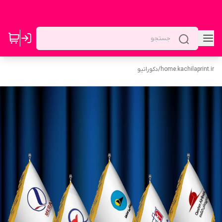
home.kachilaprint.ir
/
دکوراتیو