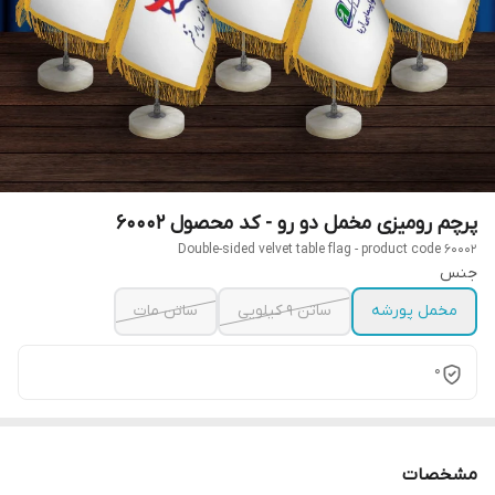
پرچم رومیزی مخمل دو رو - کد محصول 60002
Double-sided velvet table flag - product code 60002
جنس
مخمل پورشه
ساتن 9 کیلویی
ساتن مات
0
مشخصات