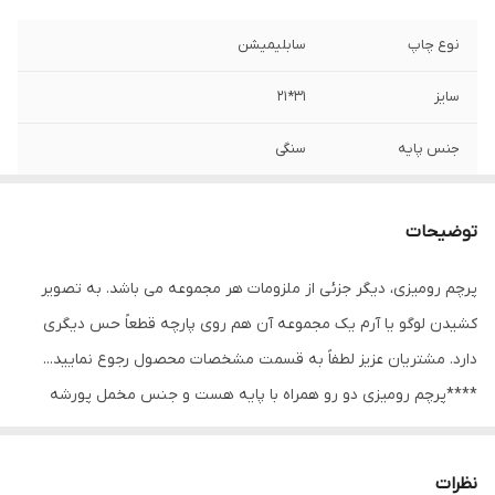
نوع چاپ
سابلیمیشن
سایز
31*21
جنس پایه
سنگی
ریشه دوزی
دارد
توضیحات
قابلیت شستشو
دارد
پرچم رومیزی، دیگر جزئی از ملزومات هر مجموعه می باشد. به تصویر
ارسال از
اهواز
کشیدن لوگو یا آرم یک مجموعه آن هم روی پارچه قطعاً حس دیگری
ارسال به سراسر
دارد
دارد. مشتریان عزیز لطفاََ به قسمت مشخصات محصول رجوع نمایید...
کشور
****پرچم رومیزی دو رو همراه با پایه هست و جنس مخمل پورشه
است و ساتن 9 کیلویی آمریکایی و ساتن مات نیز موجود هست.
نظرات