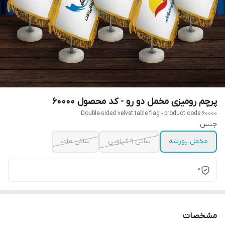
پرچم رومیزی مخمل دو رو - کد محصول 60000
Double-sided velvet table flag - product code 60000
جنس
مخمل پورشه
ساتن 9 کیلویی
ساتن مات
0
مشخصات