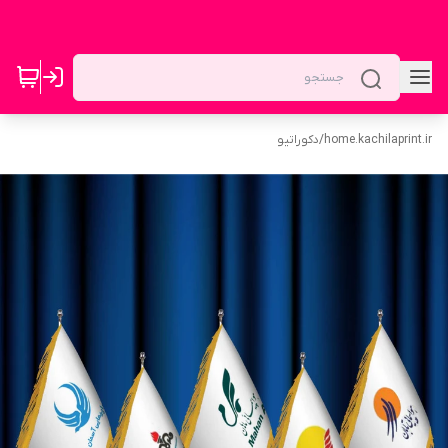
home.kachilaprint.ir
/
دکوراتیو