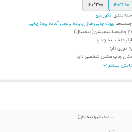
300*140
280*140
ته‌بندی
:
دکوراتیو
چسب‌ها :
پرده چاپی هازان
،
پرده پانچی آماده
،
پرده چاپی
وع چاپ
:
سابلیمیشن(دیجیتال)
ابلیت شستشو
:
دارد
ه دوزی
:
دارد
مکان چاپ عکس شخصی
:
دارد
سال به سراسر کشور
:
دارد
مایش بیشتر
مانت
:
دارد
ض پنل بعد از چین
:
100 سانتی متر
نچ
:
دارد
سال از
:
اهواز
سابلیمیشن(دیجیتال)
دارد