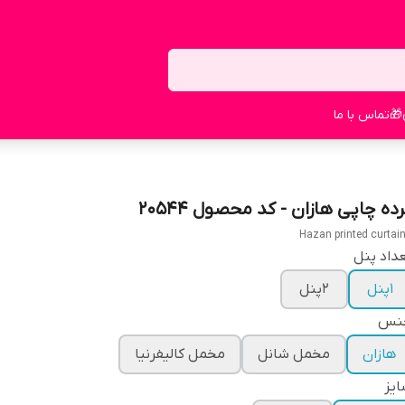
🎁
تماس با ما
ده چاپی هازان - کد محصول 20544
Hazan printed curtai
داد پنل
1پنل
2پنل
نس
هازان
مخمل شانل
مخمل کالیفرنیا
یز