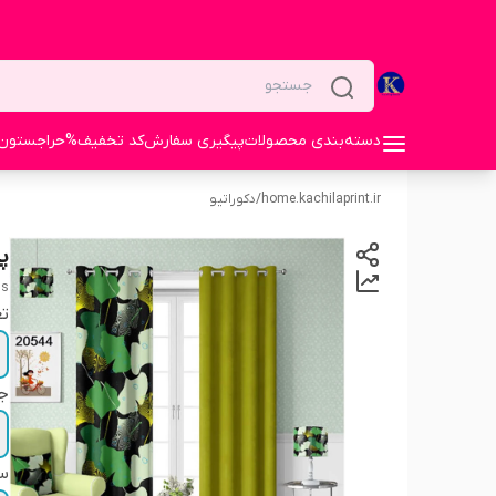
دسته‌بندی محصولات
پیگیری سفارش
کد تخفیف%
حراجستون
home.kachilaprint.ir
/
دکوراتیو
پر
ns
تع
ج
سا