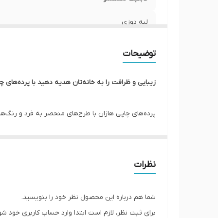
لبه دوزی
امکان چاپ عکس شخصی
توضیحات
ارسال به سراسر کشور
زیبایی و ظرافت را به خانه‌تان هدیه دهید با پرده‌های چا
ضمانت
پرده‌های چاپی هازان با طرح‌های منحصر به فرد و رنگ‌ه
عرض پنل بعد از چین
علاوه بر زیبایی، از نور خورشید نیز به طور کامل جلوگیر
پانچ
گسترده‌ای از طرح‌ها و رنگ‌های پرده‌های چاپی هازان را ب
از کیفیت بالا و ماندگاری برخوردار است. نوردهی، یکی د
ارسال از
نظرات
برده شده کیفیت مطلوبی دارد. لذا از آنجایی که ما از 
شما هم درباره این محصول نظر خود را بنویسید.
*** در ضمن شما می توانید عکس شخصی یا دلخواه خود
برای ثبت نظر، لازم است ابتدا وارد حساب کاربری خود شو