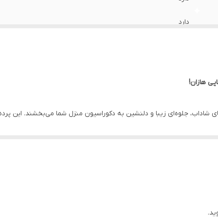
دارد
دارد
دارد
پی هازان!
دارد
ای شاداب، جلوه‌ای زیبا و دلنشین به دکوراسیون منزل شما می‌بخشند. این پرد
100 سانتی متر
ی می‌کنند. پرده‌های چاپی هازان به راحتی شسته می‌شوند و در برابر چروک و ر
دارد
رای شما ارائه می‌دهیم تا بتوانید به راحتی پرده مورد نظرتان را انتخاب کنید. ا
یگر از قابلیت های خوب این پارچه است که همواره محیط کار یا منزل شما را شا
اهواز
کیفیت محصول خود مطمئن هستیم، آن را برای شما گارانتی می کنیم.
 را هم سفارش دهید. ***
ید.