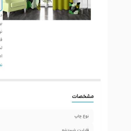
دس
بر
ن
ق
لب
ا
ار
ن
ض
عر
پا
مشخصات
ار
نوع چاپ
قابلیت شستشو