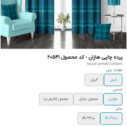
پرده چاپی هازان - کد محصول 20541
Hazan printed curtains
تعداد پنل
1پنل
2پنل
جنس
هازان
مخمل شانل
مخمل کالیفرنیا
سایز
300*140
280*140