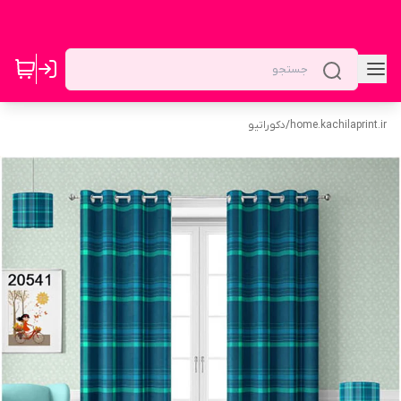
home.kachilaprint.ir
/
دکوراتیو