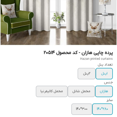
پرده چاپی هازان - کد محصول 20514
Hazan printed curtains
تعداد پنل
1پنل
2پنل
جنس
هازان
مخمل شانل
مخمل کالیفرنیا
سایز
300*140
280*140