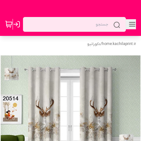
home.kachilaprint.ir
/
دکوراتیو