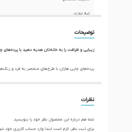
لبه دوزی
امکان چاپ عکس شخصی
توضیحات
ارسال به سراسر کشور
زیبایی و ظرافت را به خانه‌تان هدیه دهید با پرده‌های چا
ضمانت
پرده‌های چاپی هازان با طرح‌های منحصر به فرد و رنگ‌ه
عرض پنل بعد از چین
علاوه بر زیبایی، از نور خورشید نیز به طور کامل جلوگیر
پانچ
گسترده‌ای از طرح‌ها و رنگ‌های پرده‌های چاپی هازان را ب
از کیفیت بالا و ماندگاری برخوردار است. نوردهی، یکی د
ارسال از
نظرات
برده شده کیفیت مطلوبی دارد. لذا از آنجایی که ما از 
شما هم درباره این محصول نظر خود را بنویسید.
*** در ضمن شما می توانید عکس شخصی یا دلخواه خود
برای ثبت نظر، لازم است ابتدا وارد حساب کاربری خود شو