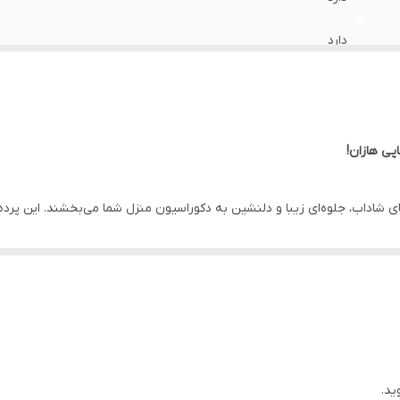
دارد
دارد
دارد
پی هازان!
دارد
ای شاداب، جلوه‌ای زیبا و دلنشین به دکوراسیون منزل شما می‌بخشند. این پرد
100 سانتی متر
ی می‌کنند. پرده‌های چاپی هازان به راحتی شسته می‌شوند و در برابر چروک و ر
دارد
رای شما ارائه می‌دهیم تا بتوانید به راحتی پرده مورد نظرتان را انتخاب کنید. ا
یگر از قابلیت های خوب این پارچه است که همواره محیط کار یا منزل شما را شا
اهواز
کیفیت محصول خود مطمئن هستیم، آن را برای شما گارانتی می کنیم.
 را هم سفارش دهید. ***
ید.