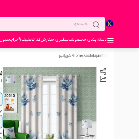
دسته‌بندی محصولات
پیگیری سفارش
کد تخفیف%
حراجستون
home.kachilaprint.ir
/
دکوراتیو
پر
ns
تع
ج
سا