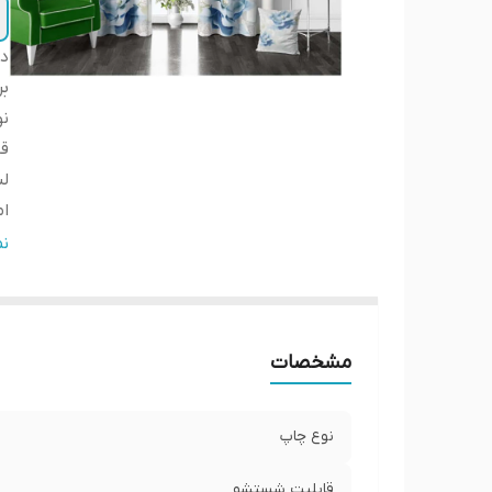
دس
بر
ن
ق
لب
ا
ار
ن
ض
عر
پا
مشخصات
ار
نوع چاپ
قابلیت شستشو