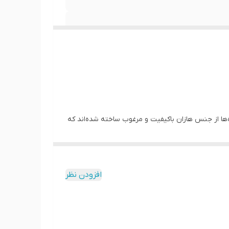
ه‌ها از جنس هازان باکیفیت و مرغوب ساخته شده‌اند که
نگ پریدگی مقاوم هستند. ما در کاچیلا پرینت تنوع
ین پرده چاپی به خاطر چاپ سابلیمیشن و درجه حرارت بالا،
داب و ملون نشان می دهد. دوخت و نوع پانچ به کار
افزودن نظر