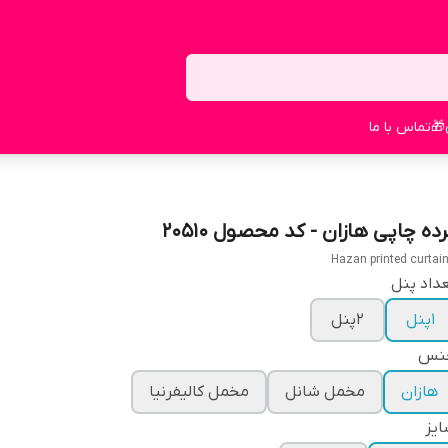
🎁
تماس با ما
ده چاپی هازان - کد محصول 20510
Hazan printed curtai
داد پنل
1پنل
2پنل
نس
هازان
مخمل شانل
مخمل کالیفرنیا
یز