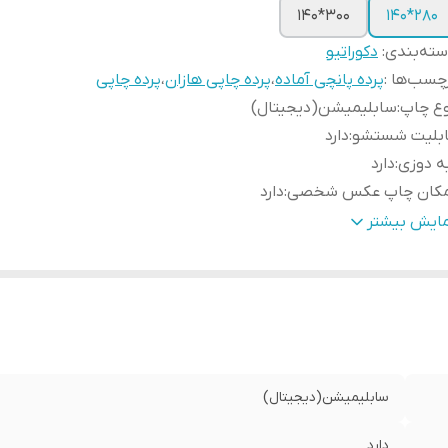
300*140
280*140
ته‌بندی
:
دکوراتیو
چسب‌ها :
پرده پانچی آماده
،
پرده چاپی هازان
،
پرده چاپی
وع چاپ
:
سابلیمیشن(دیجیتال)
ابلیت شستشو
:
دارد
ه دوزی
:
دارد
مکان چاپ عکس شخصی
:
دارد
سال به سراسر کشور
:
دارد
مایش بیشتر
مانت
:
دارد
ض پنل بعد از چین
:
100 سانتی متر
نچ
:
دارد
سال از
:
اهواز
سابلیمیشن(دیجیتال)
دارد