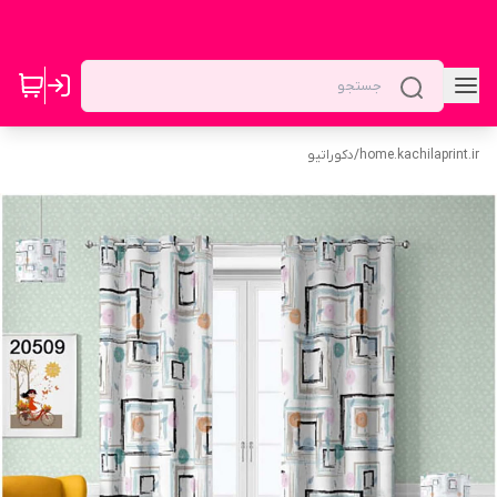
home.kachilaprint.ir
/
دکوراتیو