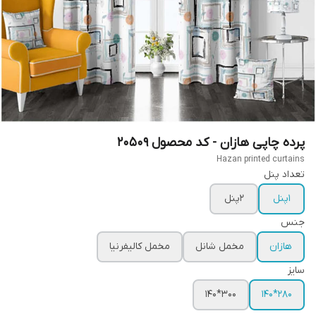
پرده چاپی هازان - کد محصول 20509
Hazan printed curtains
تعداد پنل
1پنل
2پنل
جنس
هازان
مخمل شانل
مخمل کالیفرنیا
سایز
300*140
280*140