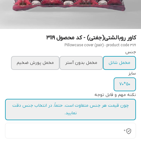
کاور روبالشتی(جفتی) - کد محصول 3119
Pillowcase cover (pair) - product code 3119
جنس
مخمل شانل
مخمل بدون آستر
مخمل پورش ضخیم
سایز
50*70
نکته مهم و قابل توجه
چون قیمت هر جنس متفاوت است. حتماً، در انتخاب جنس دقت
نمایید.
0