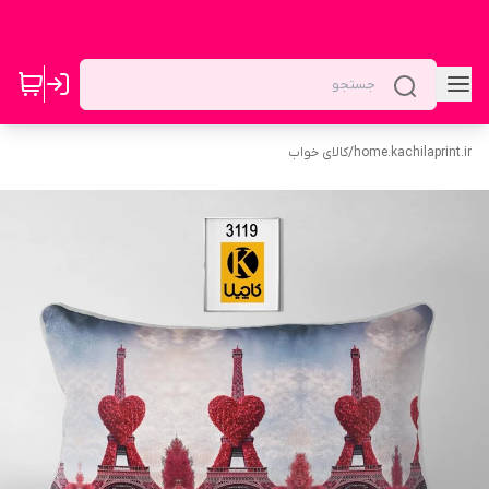
home.kachilaprint.ir
/
کالای خواب