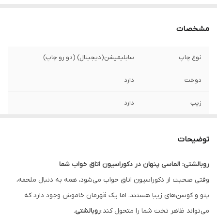
مشخصات
نوع چاپ
سابلیمیشن(دیجیتال) (دو رو چاپ)
دوخت
دارد
زیپ
دارد
امکان چاپ طرح
دارد
دلخواه
توضیحات
قابلیت شستشو
دارد
روبالشتی: الماسی پنهان در دکوراسیون اتاق خواب شما
وقتی صحبت از دکوراسیون اتاق خواب می‌شود، همه به دنبال ملحفه،
ارسال به سراسر
دارد
کشور
پتو و کوسن‌های زیبا هستند. اما یک قهرمان خاموش وجود دارد که
می‌تواند ظاهر تخت شما را متحول کند:
روبالشتی
.
ضمانت
دارد