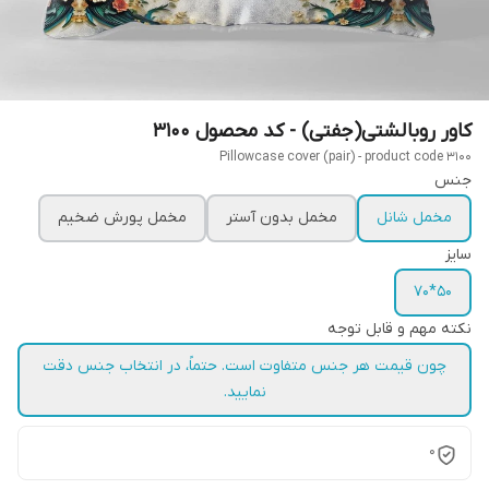
کاور روبالشتی(جفتی) - کد محصول 3100
Pillowcase cover (pair) - product code 3100
جنس
مخمل شانل
مخمل بدون آستر
مخمل پورش ضخیم
سایز
50*70
نکته مهم و قابل توجه
چون قیمت هر جنس متفاوت است. حتماً، در انتخاب جنس دقت
نمایید.
0