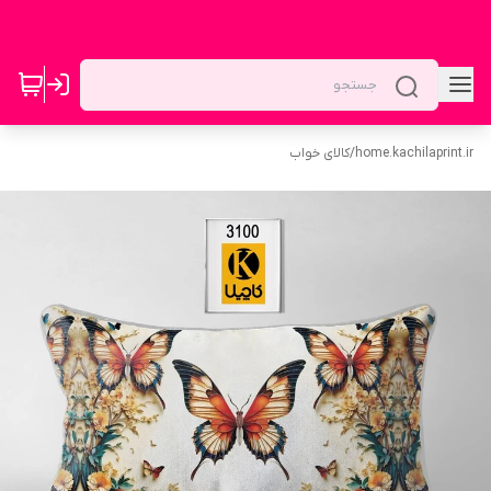
home.kachilaprint.ir
/
کالای خواب