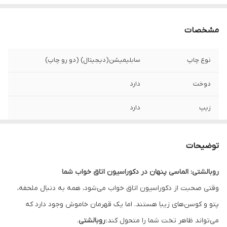
مشخصات
نوع چاپ
سابلیمیشن(دیجیتال) (دو رو چاپ)
دوخت
دارد
زیپ
دارد
امکان چاپ طرح
دارد
دلخواه
توضیحات
قابلیت شستشو
دارد
روبالشتی: الماسی پنهان در دکوراسیون اتاق خواب شما
وقتی صحبت از دکوراسیون اتاق خواب می‌شود، همه به دنبال ملحفه،
ارسال به سراسر
دارد
کشور
پتو و کوسن‌های زیبا هستند. اما یک قهرمان خاموش وجود دارد که
می‌تواند ظاهر تخت شما را متحول کند:
روبالشتی
.
ضمانت
دارد