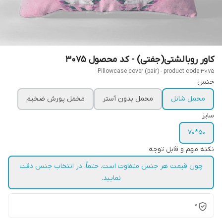
کاور روبالشتی(جفتی) - کد محصول 3075
Pillowcase cover (pair) - product code 3075
جنس
مخمل شانل
مخمل بدون آستر
مخمل پورش ضخیم
سایز
50*70
نکته مهم و قابل توجه
چون قیمت هر جنس متفاوت است. حتماً، در انتخاب جنس دقت
نمایید.
0