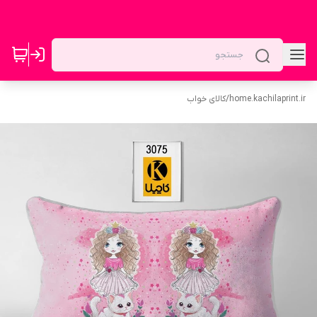
home.kachilaprint.ir
/
کالای خواب