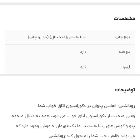
مشخصات
نوع چاپ
سابلیمیشن(دیجیتال) (دو رو چاپ)
دوخت
دارد
زیپ
دارد
امکان چاپ طرح
دارد
دلخواه
توضیحات
قابلیت شستشو
دارد
روبالشتی: الماسی پنهان در دکوراسیون اتاق خواب شما
وقتی صحبت از دکوراسیون اتاق خواب می‌شود، همه به دنبال ملحفه،
ارسال به سراسر
دارد
کشور
پتو و کوسن‌های زیبا هستند. اما یک قهرمان خاموش وجود دارد که
می‌تواند ظاهر تخت شما را متحول کند:
روبالشتی
.
ضمانت
دارد